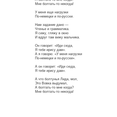
Мне болтать-то некогда!

У меня еще нагрузки

По-немецки и по-русски.

Нам задание дано —

Чтенье и грамматика.

Я сижу, гляжу в окно

И вдруг там вижу мальчика.

Он говорит: «Иди сюда,

Я тебе ирису дам».

А я говорю: «У меня нагрузки

По-немецки и по-русски».

А он говорит: «Иди сюда,

Я тебе ирису дам».

А что болтунья Лида, мол,

Это Вовка выдумал,

А болтать-то мне когда?
