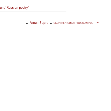
ия / Russian poetry”
←
Агния Барто
←
СБОРНИК “ПОЭЗИЯ / RUSSIAN POETRY”