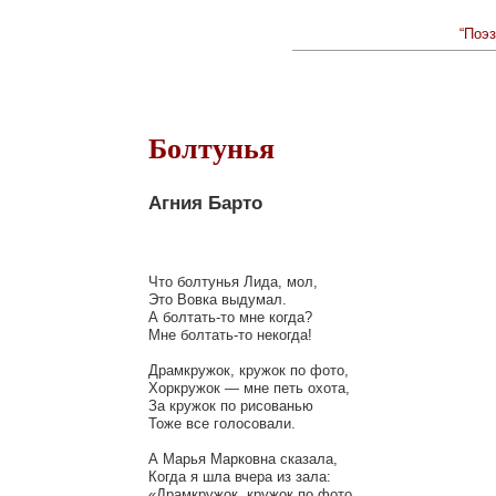
“Поэз
Болтунья
Агния Барто
Что болтунья Лида, мол,

Это Вовка выдумал.

А болтать-то мне когда?

Мне болтать-то некогда!

Драмкружок, кружок по фото,

Хоркружок — мне петь охота,

За кружок по рисованью

Тоже все голосовали.

А Марья Марковна сказала,

Когда я шла вчера из зала:

«Драмкружок, кружок по фото
