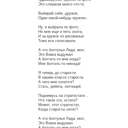
Это слишком много что-то.

Выбирай себе, дружок,

Один какой-нибудь кружок».

Ну, я выбрала по фото...

Но мне еще и петь охота,

И за кружок по рисованью

Тоже все голосовали.

А что болтунья Лида, мол,

Это Вовка выдумал.

А болтать-то мне когда?

Мне болтать-то некогда!

Я теперь до старости

В нашем классе староста.

А чего мне хочется?

Стать, ребята, летчицей.

Поднимусь на стратостате...

Что такое это, кстати?

Может, этот стратостат,

Когда старосты летят?

А что болтунья Лида, мол,

Это Вовка выдумал.

А болтать-то мне когда?
