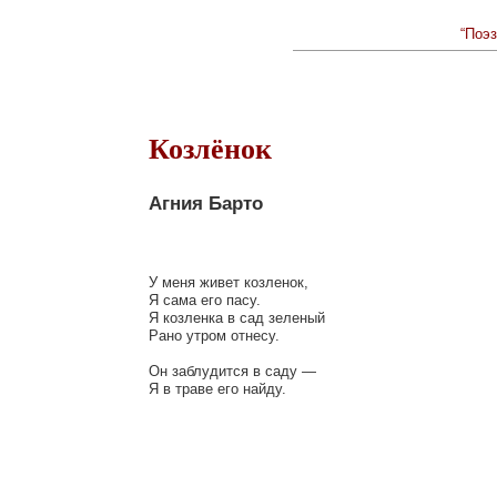
“Поэз
Козлёнок
Агния Барто
У меня живет козленок,

Я сама его пасу.

Я козленка в сад зеленый

Рано утром отнесу.

Он заблудится в саду —
