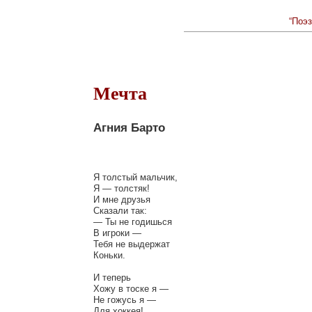
“Поэз
Мечта
Агния Барто
Я толстый мальчик,

Я — толстяк!

И мне друзья

Сказали так:

— Ты не годишься

В игроки —

Тебя не выдержат

Коньки.

И теперь

Хожу в тоске я —

Не гожусь я —

Для хоккея!
