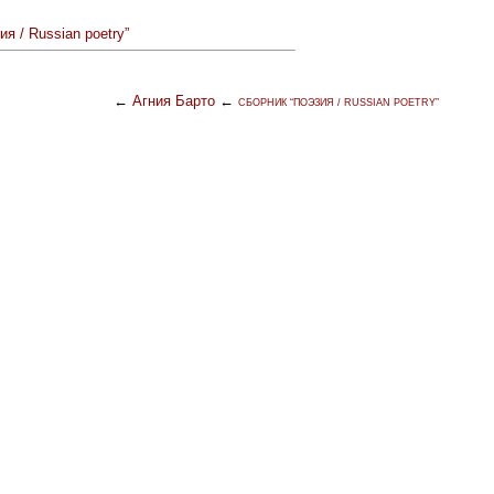
ия / Russian poetry”
←
Агния Барто
←
СБОРНИК “ПОЭЗИЯ / RUSSIAN POETRY”