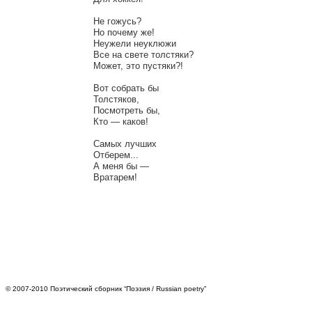
Не гожусь?

Но почему же!

Неужели неуклюжи

Все на свете толстяки?

Может, это пустяки?!

Вот собрать бы

Толстяков,

Посмотреть бы,

Кто — каков!

Самых лучших

Отберем...

А меня бы —

© 2007-2010 Поэтический сборник “Поэзия / Russian poetry”