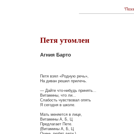
“Поэз
Петя утомлен
Агния Барто
Петя взял «Родную речь»,

На диван решил прилечь.

— Дайте что-нибудь принять...

Витамины, что ли...

Слабость чувствовал опять

Я сегодня в школе.

Мать меняется в лице,

Витамины А, Б, Ц

Предлагает Пете.

(Витамины А, Б, Ц

Очень любят дети.)
