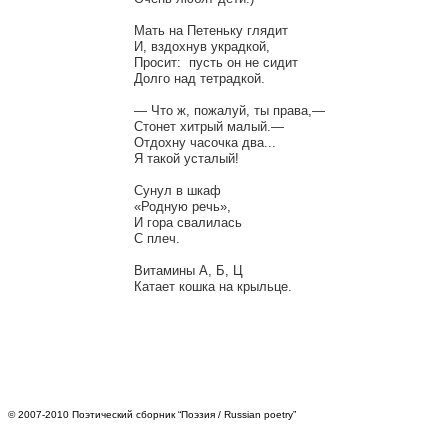
Мать на Петеньку глядит

И, вздохнув украдкой,

Просит:  пусть он не сидит

Долго над тетрадкой.

— Что ж, пожалуй, ты права,—

Стонет хитрый малый.—

Отдохну часочка два...

Я такой усталый!

Сунул в шкаф

«Родную речь»,

И гора свалилась

С плеч.

Витамины А, Б, Ц

© 2007-2010 Поэтический сборник “Поэзия / Russian poetry”