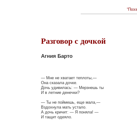
“Поэз
Разговор с дочкой
Агния Барто
— Мне не хватает теплоты,—

Она сказала дочке.

Дочь удивилась: — Мерзнешь ты

И в летние денечки?

— Ты не поймешь, еще мала,—

Вздохнула мать устало.

А дочь кричит: — Я поняла! —
