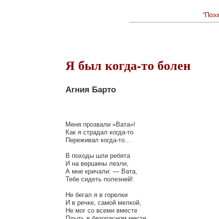
“Поэз
Я был когда-то болен
Агния Барто
Меня прозвали «Вата»!

Как я страдал когда-то

Переживал когда-то...

В походы шли ребята

И на вершины лезли,

А мне кричали: — Вата,

Тебе сидеть полезней!

Не бегал я в горелки

И в речке, самой мелкой,

Не мог со всеми вместе

Плыть в безопасном месте.
