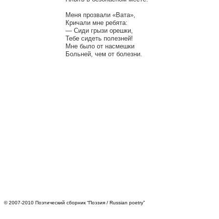
Меня прозвали «Вата»,

Кричали мне ребята:

— Сиди грызи орешки,

Тебе сидеть полезней!

Мне было от насмешки

© 2007-2010 Поэтический сборник “Поэзия / Russian poetry”