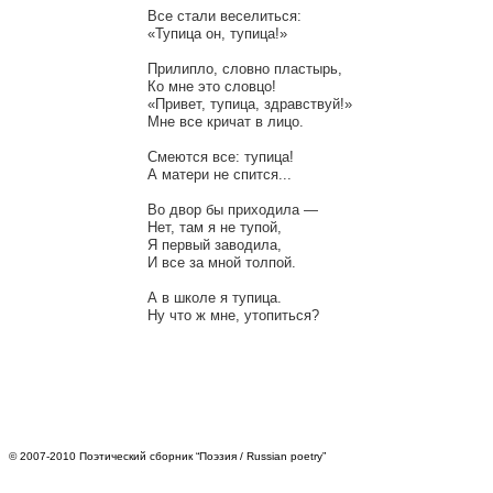
Все стали веселиться:

«Тупица он, тупица!»

Прилипло, словно пластырь,

Ко мне это словцо!

«Привет, тупица, здравствуй!»

Мне все кричат в лицо.

Смеются все: тупица!

А матери не спится...

Во двор бы приходила —

Нет, там я не тупой,

Я первый заводила,

И все за мной толпой.

А в школе я тупица.

© 2007-2010 Поэтический сборник “Поэзия / Russian poetry”