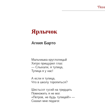
“Поэз
Ярлычок
Агния Барто
Мальчишка круглолицый

Хитро прищурил глаз:

— Слыхали, я тупица,

Тупица я у нас!

А если я тупица,

Что в школу торопиться?

Шестьсот гусей на тридцать

Помножить я не мог.

«Петров, не будь тупицей!» —

Сказал мне педагог.
