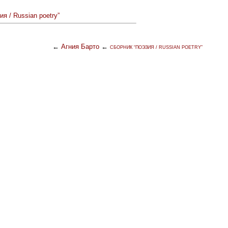
ия / Russian poetry”
←
Агния Барто
←
СБОРНИК “ПОЭЗИЯ / RUSSIAN POETRY”