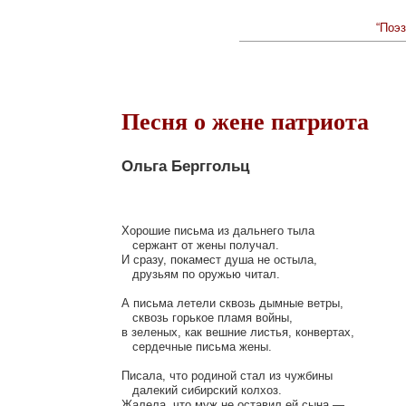
“Поэз
Песня о жене патриота
Ольга Берггольц
Хорошие письма из дальнего тыла

   сержант от жены получал.

И сразу, покамест душа не остыла,

   друзьям по оружью читал.

А письма летели сквозь дымные ветры,

   сквозь горькое пламя войны,

в зеленых, как вешние листья, конвертах,

   сердечные письма жены.

Писала, что родиной стал из чужбины

   далекий сибирский колхоз.

Жалела, что муж не оставил ей сына,—
