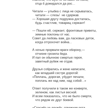
   отца б дожидался да рос...

Читали — улыбка с лица не скрывалась,

   читали — слезы'  не сдержав.

— Хорошая другу подружка досталась,

   будь счастлив, товарищ сержант!

— Пошли ей, сержант, фронтовые приветы,

   земные поклоны от нас.

Совет да любовь вам, да ласковых деток,

   когда отгрохочет война...

А ночью прорвали враги оборону,—

   отчизне грозила беда.

И пал он обычною смертью героя,

   заветный рубеж не отдав.

Друзья собрались и жене написали,

   как младшей сестре дорогой:

«Поплачь, дорогая, убудет печали,

   поплачь же над ним, над собой...»

Ответ получили в таком же конверте,

   зеленом, как листья весной.

И всем показалось, что не было смерти,

   что рядом их друг боевой.

«Спасибо за дружбу, отважная рота,
