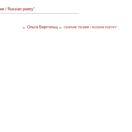
ия / Russian poetry”
←
Ольга Берггольц
←
СБОРНИК “ПОЭЗИЯ / RUSSIAN POETRY”