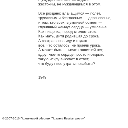
жестоким, не нуждающимся в этом.

Все роздано: влачащимся — полет,

трусливым и безгласным — дерзновенье,

и тем, кто всех глумливей осмеет,—

глубинный жемчуг сердца — умиленье.

Как нищенка, перед столом стою.

Как мать, дитя родившая до срока.

А завтра вновь иду и отдаю

все, что осталось, не приняв урока.

А может быть — мечты заветней нет, -

вдруг чье-то сердце просто и открыто

такую искру высечет в ответ,

что будут все утраты позабыты?

© 2007-2010 Поэтический сборник “Поэзия / Russian poetry”