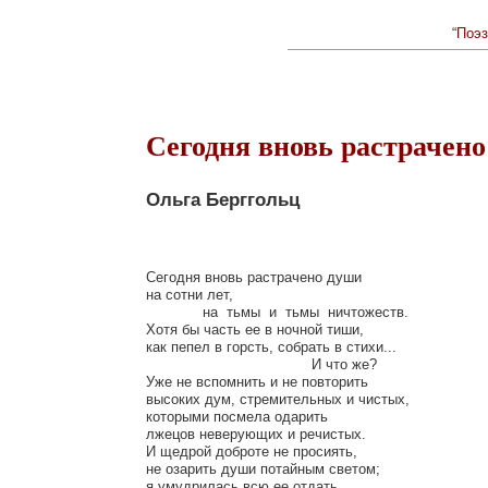
“Поэз
Сегодня вновь растрачено
Ольга Берггольц
Сегодня вновь растрачено души

на сотни лет,

             на  тьмы  и  тьмы  ничтожеств.

Хотя бы часть ее в ночной тиши,

как пепел в горсть, собрать в стихи...

                                      И что же?

Уже не вспомнить и не повторить

высоких дум, стремительных и чистых,

которыми посмела одарить

лжецов неверующих и речистых.

И щедрой доброте не просиять,

не озарить души потайным светом;

я умудрилась всю ее отдать
