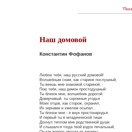
“Поэз
Наш домовой
Константин Фофанов
Люблю тебя, наш русский домовой!

Волшебным снам, как старине послушный,

Ты веешь мне знакомой стариной, -

Пою тебя, наш демон простодушный:

Ты близок мне, волшебник дорогой.

Доверчивый, ты скромныя угодья

Моих отцов, как сторож, охранял,

Их зернами и хмелем осыпал...

Ты близок мне - я внук простонародья.

И первый ты в младенческой тиши

Дохнул теплом мне родственной души.

И слышался тогда твой вздох печальный,

Он как вопрос звучал из тишины,
