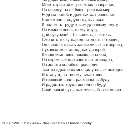
Моих страстей и грез моих наперсник,

По-своему ты любишь грешный мир.

Родных полей и дымных хат ровесник,

Веди меня в седую глушь лесов,

К полям, к труду к замедленному плугу...

Не измени неопытному другу,

Дай руку мне!.. Ты видишь, я готовь

Сменить тоску нарядных лестью горниц,

Где зреет страсть завистливых затворниц,

Лукавых жен, холодных дочерей,

Кичащихся лишь немощью своей, -

На скромный дар заветных огородов,

На золото колеблющихся нив...

Там ты вдохнешь мне силу новых всходов

И стану я, по-твоему, счастливь!..

И грешный вопль раскаянья забуду,-

И радостью труда исполнен буду,

© 2007-2010 Поэтический сборник “Поэзия / Russian poetry”