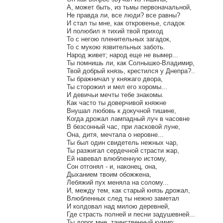
А, может быть, из тьмы первоначальной,

Не правда ли, все люди? все равны?

И стал ты мне, как откровенье, сладок

И полюбил я тихий твой приход

То с негою пленительных загадок,

То с мукою язвительных заботь.

Народ живет; народ еще не вымер...

Ты помнишь ли, как Солнышко-Владимир,

Твой добрый князь, крестился у Днепра?..

Ты бражничал у княжаго двора,

Ты сторожил и мел его хоромы...

И девичьи мечты тебе знакомы.

Как часто ты доверчивой княжне

Внушал любовь к докучной тишине,

Когда дрожал лампадный луч в часовне

В безсонный час, при ласковой луне,

Она, дитя, мечтала о неровне...

Ты был один свидетель нежных чар,

Ты разжигал сердечной страсти жар,

Ей навевал влюбленную истому,

Сон отгонял - и, наконец, она,

Дыханием твоим обожжена,

Лебяжий пух меняла на солому...

И, между тем, как старый князь дрожал,

Влюбленных след ты нежно заметал

И колдовал над милою деревней,

Где страсть полней и песни задушевней...

Ты дорог мне, таинственный кумир;
