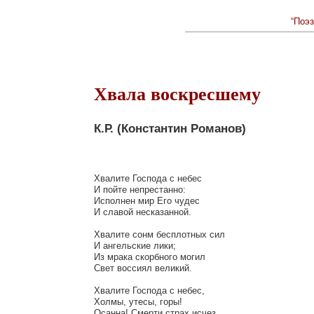
“Поэз
Хвала воскресшему
К.Р. (Константин Романов)
Хвалите Господа с небес

И пойте непрестанно:

Исполнен мир Его чудес

И славой несказанной.

Хвалите сонм бесплотных сил

И ангельские лики;

Из мрака скорбного могил

Свет воссиял великий.

Хвалите Господа с небес,

Холмы, утесы, горы!

Осанна! Смерти страх исчез.
