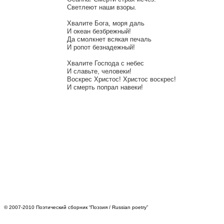
Светлеют наши взоры.

Хвалите Бога, моря даль

И океан безбрежный!

Да смолкнет всякая печаль

И ропот безнадежный!

Хвалите Господа с небес

И славьте, человеки!

Воскрес Христос! Христос воскрес!

© 2007-2010 Поэтический сборник “Поэзия / Russian poetry”