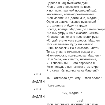
		Царила я над тысячами душ!

		И он стоял с веревкою на шее,

		У ног моих, как мой последний раб,

		Униженный, коленопреклоненный

		И он молил: «О, дайте мне, Мадлен,

		Один из ваших локонов пушистых!

		Его хранить я буду на груди

		Всегда, всегда, Мадлен, до самой смерти,

		И с ним умру!» Но я сказала: «Нет!»

		И плакал он, ко мне простерши руки:

		«О, дайте мне хоть волосок, Мадлен,

		И осчастливлен буду им навеки!

		Лишь волосок!» Но я сказала: «нет!»

		Тогда, упав, в отчаянье рыдал он:

		«Пол-волоска, пол-волоска, Мадлен!»

		Но я была, как смерть, неумолима,

		«Ты знаешь ли, — его спросила я, -

		Кого-нибудь в ничтожном этом мире,

		Кто стоил бы пол-волоска Мадлен?»

ЛУИЗА

		Ты… отказала дать ему… твой волос?

МАДЛЕН

		Пол-волоска!

ЛУИЗА

				Ему, Мадлен?

МАДЛЕН

						Ему!

		И он, воспрянув, произнес заклятье:
