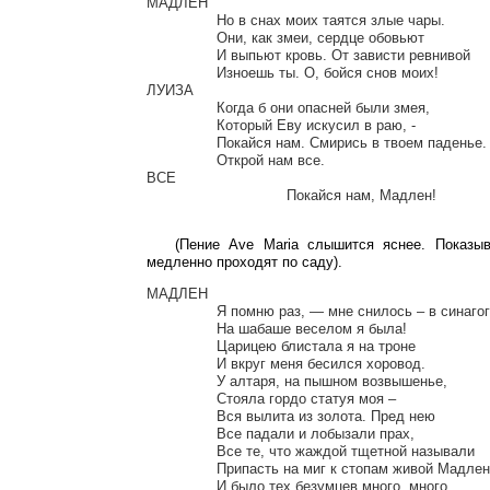
МАДЛЕН

		Но в снах моих таятся злые чары.

		Они, как змеи, сердце обовьют

		И выпьют кровь. От зависти ревнивой

		Изноешь ты. О, бойся снов моих!

ЛУИЗА

		Когда б они опасней были змея,

		Который Еву искусил в раю, -

		Покайся нам. Смирись в твоем паденье.

		Открой нам все.

ВСЕ

				Покайся нам, Мадлен!

(Пение Ave Maria слышится яснее. Показы
медленно проходят по саду).
МАДЛЕН

		Я помню раз, — мне снилось – в синагоге

		На шабаше веселом я была!

		Царицею блистала я на троне

		И вкруг меня бесился хоровод.

		У алтаря, на пышном возвышенье,

		Стояла гордо статуя моя –

		Вся вылита из золота. Пред нею

		Все падали и лобызали прах,

		Все те, что жаждой тщетной называли

		Припасть на миг к стопам живой Мадлен.

		И было тех безумцев много, много…
