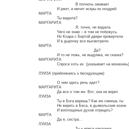
				В полночь оживает

		И ржет, и мечет искры из ноздрей.

МАРТА

		Ты видела?

МАРГАРИТА

				Я, точно, не видала.

		Чего не знаю – в том не побожусь.

		Но Клара с Бертой двери провертели

		И в дырочку все высмотрели.

МАРТА

						Да?

		И то не ложь, не выдумка, не сказка?

МАРГАРИТА

		Спроси хоть их. (указывает на монахинь)

ЛУИЗА (приближаясь к беседующим)

		О чем здесь речь идет?

МАРГАРИТА

		Да все о том же. Вот, она не верит.

ЛУИЗА

		Ты в Бога веришь? Как же смеешь ты

		Не верить в Беса, в дьявольские козни

		И воплощенье духов отрицать?

МАРТА

		Да я, сестра…

ЛУИЗА

				Ты к ереси наклонна.
