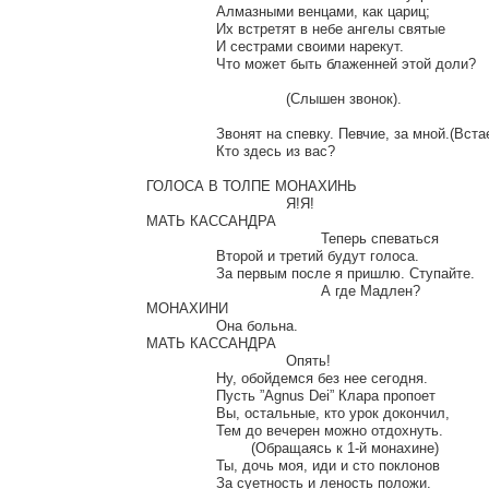
		Алмазными венцами, как цариц;

		Их встретят в небе ангелы святые

		И сестрами своими нарекут.

		Что может быть блаженней этой доли?

				(Слышен звонок).

		Звонят на спевку. Певчие, за мной.(Встает)

		Кто здесь из вас?

ГОЛОСА В ТОЛПЕ МОНАХИНЬ

				Я!Я!

МАТЬ КАССАНДРА

					Теперь спеваться

		Второй и третий будут голоса.

		За первым после я пришлю. Ступайте.

					А где Мадлен?

МОНАХИНИ

		Она больна.

МАТЬ КАССАНДРА

				Опять!

		Ну, обойдемся без нее сегодня.

		Пусть ”Agnus Dei” Клара пропоет

		Вы, остальные, кто урок докончил,

		Тем до вечерен можно отдохнуть.

			(Обращаясь к 1-й монахине)

		Ты, дочь моя, иди и сто поклонов

		За суетность и леность положи.
