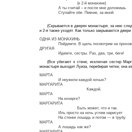
				(к 2-й монахине)

		А ты считай – и после мне доложишь.

		Ступайте обе. Певчие, за мной.

(Скрывается в дверях монастыря; за нею сле
и 2-я также уходят. Как только закрываются двер
ОДНА ИЗ МОНАХИНЬ

		Пойдемте. В щель посмотрим на прохожих.

ДРУГАЯ

(Все убегают к стене, исключая сестер Мар
монастыря выходит Луиза, перебирая четки; она и
МАРТА

		И неужели каждой ночью?

МАРГАРИТА

					Каждой.

МАРТА

		На кочерге?

МАРГАРИТА

				Быть может, что и так.

		Иль просто на ночь углем нарисует

		На стенке лошадь и потом — в трубу.

МАРТА

		А лошадь как же?

МАРГАРИТА
