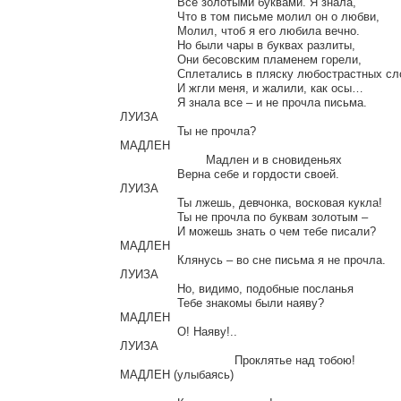
		Все золотыми буквами. Я знала,

		Что в том письме молил он о любви,

		Молил, чтоб я его любила вечно.

		Но были чары в буквах разлиты,

		Они бесовским пламенем горели,

		Сплетались в пляску любострастных слов

		И жгли меня, и жалили, как осы…

		Я знала все – и не прочла письма.

ЛУИЗА

		Ты не прочла?

МАДЛЕН

			Мадлен и в сновиденьях

		Верна себе и гордости своей.

ЛУИЗА

		Ты лжешь, девчонка, восковая кукла!

		Ты не прочла по буквам золотым –

		И можешь знать о чем тебе писали?

МАДЛЕН

		Клянусь – во сне письма я не прочла.

ЛУИЗА

		Но, видимо, подобные посланья

		Тебе знакомы были наяву?

МАДЛЕН

		О! Наяву!..

ЛУИЗА

				Проклятье над тобою!

МАДЛЕН (улыбаясь)
