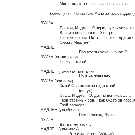
		Мне сладок гнет несказанных грехов.

	(Хочет уйти. Пение Ave Maria затихает вдали)

ЛУИЗА

		Постой, Мадлен! Я верю, пусть убийство

		Воочию свершилось. Это грех –

		Ничтожнейший. Но то… но то… другой?

		Скажи. Мадлен?

МАДЛЕН

				Про что ты хочешь знать?

ЛУИЗА (ломая руки)

		Не мучь меня!

МАДЛЕН (пожимая плечами)

				Но я не понимаю,

ЛУИЗА (про себя)

		Змея! Она смеется надо мной.

				(вслух)

		О, да, Мадлен! О, да, ты понимаешь!..

		Твой странный сон… как будто он просил

		Твой волосок…

МАДЛЕН (улыбаясь)

				Пол-волоска, Луиза!

ЛУИЗА

		Да, да, но это?…

МАДЛЕН (улыбаясь)

			Это был не сон (уходит)
