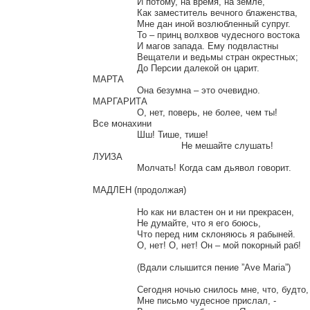
		И потому, на время, на земле,

		Как заместитель вечного блаженства,

		Мне дан иной возлюбленный супруг.

		То – принц волхвов чудесного востока

		И магов запада. Ему подвластны

		Вещатели и ведьмы стран окрестных;

		До Персии далекой он царит.

МАРТА

		Она безумна – это очевидно.

МАРГАРИТА

		О, нет, поверь, не более, чем ты!

Все монахини

		Шш! Тише, тише!

				Не мешайте слушать!

ЛУИЗА

		Молчать! Когда сам дьявол говорит.

МАДЛЕН (продолжая)

		Но как ни властен он и ни прекрасен,

		Не думайте, что я его боюсь,

		Что перед ним склоняюсь я рабыней.

		О, нет! О, нет! Он – мой покорный раб!

		(Вдали слышится пение ”Ave Maria”)

		Сегодня ночью снилось мне, что, будто,

		Мне письмо чудесное прислал, -
