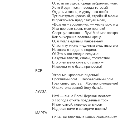
		О, есть ли здесь, средь избранных моих,

		Хотя б один, как я, всегда готовый

		Отдать и жизнь, и душу – за нее?»

		Тут выступил красивый, стройный мальчик

		И преклонясь пред статуей моей,

		«Возьми – воскликнул, — жизнь мою и душу!

		Я за нее всю кровь мою пролью!

		Сверкнул кинжал… Луи! Мой маг прекрасный!

		Как он хорош в величии жреца!

		О, я могла единым мановеньем

		Спасти ту жизнь – единым властным знаком…

		Но знака я тогда не подала.

		О! Это было сладко безумье,

		Безумье власти, славы, торжества!…

		Его очей меня сжигало пламя –

		И жертва мне была принесена!

ВСЕ

		Ужасные, кровавые виденья!..

		Проклятый сон!… Необъяснимый сон!…

		Грех святотатства!.. Жертвоприношенье!

		Она хотела равной Богу быть!..

ЛУИЗА

		Нет! — выше Бога! Дерзкая мечтает

		У Господа отнять предвечный трон

		И там самой, повелевая миром,

		Над солнцами и звездами царить!

МАРТА

		Но мы не властны в наших сновиденьях,
