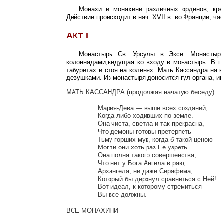
Монахи и монахини различных орденов, кре
Действие происходит в нач. XVII в. во Франции, ча
АКТ I
Монастырь Св. Урсулы в Эксе. Монастырс
колоннадами,ведущая ко входу в монастырь. В 
табуретах и стоя на коленях. Мать Кассандра на
девушками. Из монастыря доносится гул органа, и
МАТЬ КАССАНДРА (продолжая начатую беседу)

		Мария-Дева — выше всех созданий,

		Когда-либо ходивших по земле.

		Она чиста, светла и так прекрасна,

		Что демоны готовы претерпеть

		Тьму горших мук, когда б такой ценою

		Могли они хоть раз Ее узреть.

		Она полна такого совершенства,

		Что нет у Бога Ангела в раю,

		Архангела, ни даже Серафима,

		Который бы дерзнул сравниться с Ней!

		Вот идеал, к которому стремиться

		Вы все должны.

ВСЕ МОНАХИНИ
