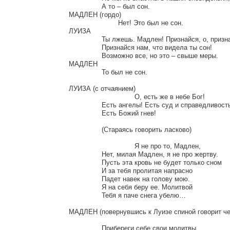
		А то – был сон.

МАДЛЕН (гордо)

			Нет! Это был не сон.

ЛУИЗА

		Ты лжешь. Мадлен! Признайся, о, признайся,

		Признайся нам, что видела ты сон!

		Возможно все, но это – свыше меры.

МАДЛЕН

		То был не сон.

ЛУИЗА (с отчаянием)

				О, есть же в небе Бог!

		Есть ангелы! Есть суд и справедливость!

		Есть Божий гнев!

		(Стараясь говорить ласково)

				Я не про то, Мадлен,

		Нет, милая Мадлен, я не про жертву.

		Пусть эта кровь не будет только сном

		И за тебя пролитая напрасно

		Падет навек на голову мою.

		Я на себя беру ее. Молитвой

		Тебя я паче снега убелю…

МАДЛЕН (повернувшись к Луизе спиной говорит чер
		Прибереги себе свои молитвы
