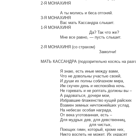
2-Я МОНАХИНЯ

		А ты молись и беса отгоняй.

3-Я МОНАХИНЯ

		Вас мать Кассандра слышит.

1-Я МОНАХИНЯ

					Да? Так что же?

		Мне все равно, — пусть слышит.

2-Я МОНАХИНЯ (со страхом)

						Замолчи!

МАТЬ КАССАНДРА (подозрительно косясь на разг
		Я знаю, есть иные между вами,

		Что не довольны участью своей,

		И души их полны соблазном мира,

		Им скучен день и неспокойна ночь.

		Не горевать и не роптать должны вы –

		А радоваться, дочери мои,

		Избравшие блаженство кущей райских

		Взамен земных ничтожнейших услад.

		На небесах особая награда,

		От века уготованная, есть –

		Для мудрых дев, для девственниц,

					для чистых,

		Поющих гимн, который, кроме них,

		Никто воспеть не может. Их украсят
