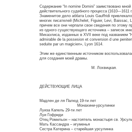
Содержание “In nomine Domini” заимствовано мной и
действительного судебного процесса (1610—1611 г.)
Знаменитое дело аббата Louis Gauffridi привлекало
многих писателей (Michelet, Figuier, Levi, Baissac, L
причем все они черпали свои сведения по этому пр
из одного существующего источника – записок инкв
Михаэлиса, изданных в XVII веке под названием “His
admirable de la possesion et conversion d une penitent
seduite par un magicien», Lyon 1614.

Этим же единственным источником воспользовалась
для создания моей драмы.

					    М. Лохвицкая.

ДЕЙСТВУЮЩИЕ ЛИЦА

Мадлен де ля Палюд 19-ти лет

				Монахини-урсулинки

Луиза Капель 29-ти лет

Луи Гофриди

Отец Ромильон – настоятель монастыря св. Урсулы
Мать Кассандра – игуменья

Сестра Катерина – старейшая урсулинка
