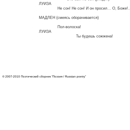
ЛУИЗА

		Не сон! Не сон! И он просил… О, Боже!…

МАДЛЕН (смеясь оборачивается)

		Пол-волоска!

ЛУИЗА

				Ты будешь сожжена!

© 2007-2010 Поэтический сборник “Поэзия / Russian poetry”