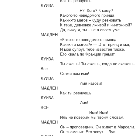
		Как ты ревнуешь!

ЛУИЗА

				Я?! Кого? К кому?

		Какого-то неведомого принца

		Каких-то магов – буду ревновать

		К тебе, девчонке лживой и ничтожной?

		Да, вижу я, ты – не в своем уме.

МАДЛЕН

		«Какого-то неведомого принца

		Каких-то магов?» — Этот принц и маг,

		И мой супруг, тебе известен также.

		Его хвала по Франции гремит.

ЛУИЗА

		Ты лжешь! Ты лжешь, когда не скажешь имя.

Все

		Скажи нам имя!

ЛУИЗА

				Имя назови!

МАДЛЕН

		Как ты ревнуешь!

ЛУИЗА

				Имя!

ВСЕ

					Имя! Имя!

		Иль не поверим мы твоим словам.

МАДЛЕН

		Он – проповедник. Он живет в Марсели.

		Он знаменит. Его зовут… Луи!
