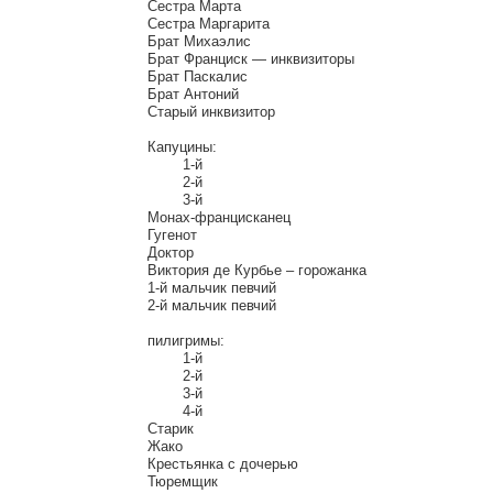
Сестра Марта

Сестра Маргарита

Брат Михаэлис

Брат Франциск — инквизиторы

Брат Паскалис

Брат Антоний

Старый инквизитор

Капуцины:

	1-й

	2-й

	3-й

Монах-францисканец

Гугенот

Доктор

Виктория де Курбье – горожанка

1-й мальчик певчий

2-й мальчик певчий

пилигримы:

	1-й

	2-й

	3-й

	4-й

Старик

Жако

Крестьянка с дочерью
