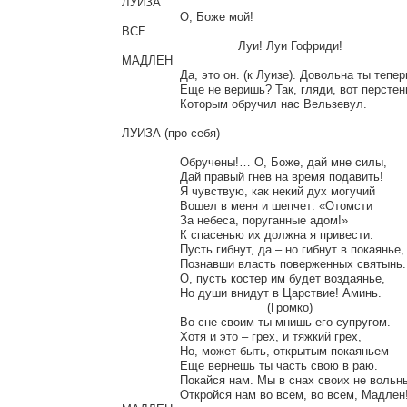
ЛУИЗА

		О, Боже мой!

ВСЕ

				Луи! Луи Гофриди!

МАДЛЕН

		Да, это он. (к Луизе). Довольна ты теперь?

		Еще не веришь? Так, гляди, вот перстень,

		Которым обручил нас Вельзевул.

ЛУИЗА (про себя)

		Обручены!… О, Боже, дай мне силы,

		Дай правый гнев на время подавить!

		Я чувствую, как некий дух могучий

		Вошел в меня и шепчет: «Отомсти

		За небеса, поруганные адом!»

		К спасенью их должна я привести.

		Пусть гибнут, да – но гибнут в покаянье,

		Познавши власть поверженных святынь.

		О, пусть костер им будет воздаянье,

		Но души внидут в Царствие! Аминь.

					(Громко)

		Во сне своим ты мнишь его супругом.

		Хотя и это – грех, и тяжкий грех,

		Но, может быть, открытым покаяньем

		Еще вернешь ты часть свою в раю.

		Покайся нам. Мы в снах своих не вольны.

		Откройся нам во всем, во всем, Мадлен!
