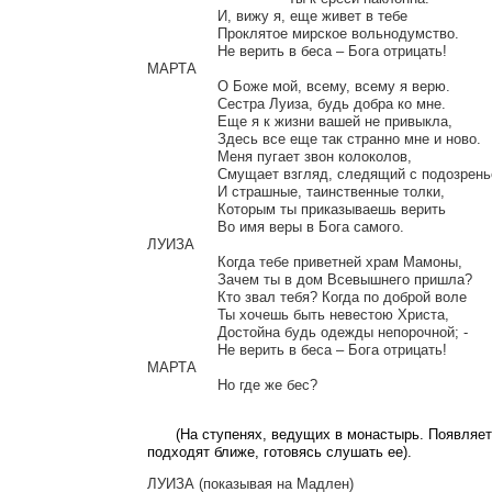
		И, вижу я, еще живет в тебе

		Проклятое мирское вольнодумство.

		Не верить в беса – Бога отрицать!

МАРТА

		О Боже мой, всему, всему я верю.

		Сестра Луиза, будь добра ко мне.

		Еще я к жизни вашей не привыкла,

		Здесь все еще так странно мне и ново.

		Меня пугает звон колоколов,

		Смущает взгляд, следящий с подозреньем,

		И страшные, таинственные толки,

		Которым ты приказываешь верить

		Во имя веры в Бога самого.

ЛУИЗА

		Когда тебе приветней храм Мамоны,

		Зачем ты в дом Всевышнего пришла?

		Кто звал тебя? Когда по доброй воле

		Ты хочешь быть невестою Христа,

		Достойна будь одежды непорочной; -

		Не верить в беса – Бога отрицать!

МАРТА

		Но где же бес?

(На ступенях, ведущих в монастырь. Появляет
подходят ближе, готовясь слушать ее).
ЛУИЗА (показывая на Мадлен)
