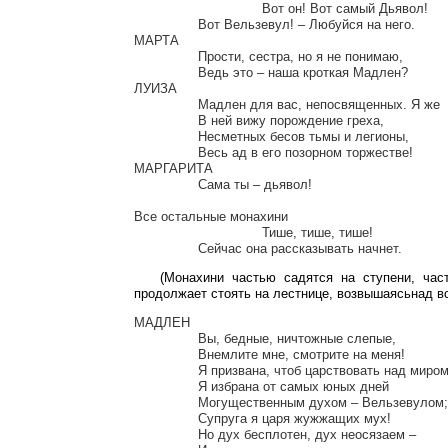
				Вот он! Вот самый Дьявол!

		Вот Вельзевул! – Любуйся на него.

МАРТА

		Прости, сестра, но я не понимаю,

		Ведь это – наша кроткая Мадлен?

ЛУИЗА

		Мадлен для вас, непосвященных. Я же

		В ней вижу порождение греха,

		Несметных бесов тьмы и легионы,

		Весь ад в его позорном торжестве!

МАРГАРИТА

		Сама ты – дьявол!

Все остальные монахини

				Тише, тише, тише!

(Монахини частью садятся на ступени, час
продолжает стоять на лестнице, возвышаясьнад все
МАДЛЕН

		Вы, бедные, ничтожные слепые,

		Внемлите мне, смотрите на меня!

		Я призвана, чтоб царствовать над миром,

		Я избрана от самых юных дней

		Могущественным духом – Вельзевулом; -

		Супруга я царя жужжащих мух!

		Но дух бесплотен, дух неосязаем –
