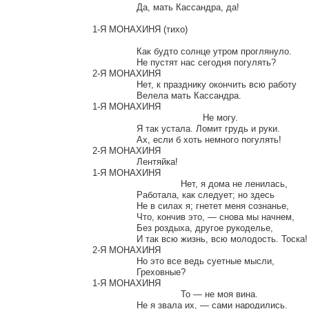
		Да, мать Кассандра, да!

1-Я МОНАХИНЯ (тихо)

		Как будто солнце утром проглянуло.

		Не пустят нас сегодня погулять?

2-Я МОНАХИНЯ

		Нет, к празднику окончить всю работу

		Велела мать Кассандра.

1-Я МОНАХИНЯ

					Не могу.

		Я так устала. Ломит грудь и руки.

		Ах, если б хоть немного погулять!

2-Я МОНАХИНЯ

		Лентяйка!

1-Я МОНАХИНЯ

				Нет, я дома не ленилась,

		Работала, как следует; но здесь

		Не в силах я; гнетет меня сознанье,

		Что, кончив это, — снова мы начнем,

		Без роздыха, другое рукоделье,

		И так всю жизнь, всю молодость. Тоска!

2-Я МОНАХИНЯ

		Но это все ведь суетные мысли,

		Греховные?

1-Я МОНАХИНЯ

				То — не моя вина.

		Не я звала их, — сами народились.
