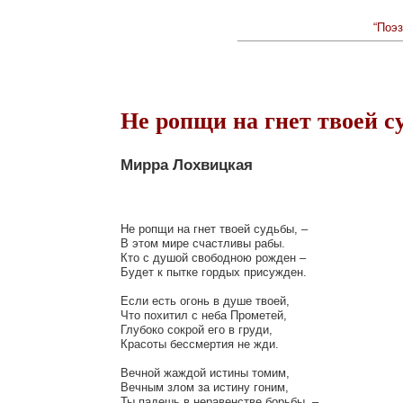
“Поэз
Не ропщи на гнет твоей су
Мирра Лохвицкая
Не ропщи на гнет твоей судьбы, –

В этом мире счастливы рабы.

Кто с душой свободною рожден –

Будет к пытке гордых присужден.

Если есть огонь в душе твоей,

Что похитил с неба Прометей,

Глубоко сокрой его в груди,

Красоты бессмертия не жди.

Вечной жаждой истины томим,

Вечным злом за истину гоним,

Ты падешь в неравенстве борьбы. –
